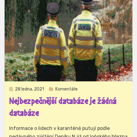
Zveřejněno
28 ledna, 2021
Komentáře
dne
Nejbezpečnější databáze je žádná
databáze
Autor
Hynek Trojánek
Informace o lidech v karanténě putují podle
nedávného zjištění Deníku N již od loňského března