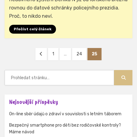
rovnou do datové schránky policejního prezidia.
Proč, to nikdo neví.
Přečíst celý článek
Stránkování
PŘEDCHOZÍ
STRÁNKA
STRÁNKA
STRÁNKA
1
…
24
25
příspěvků
STRÁNKA
Hledat:
Hledat
Nejnovější příspěvky
On-line sběr údajů o zdraví v souvislosti s letním táborem
Bezpečný smartphone pro děti bez rodičovské kontroly?
Máme návod