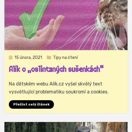
Zveřejněno
15 února, 2021
Tipy na čtení
dne
Alík o „oslintaných sušenkách“
Autor
Hynek Trojánek
Na dětském webu Alík.cz vyšel skvělý text
vysvětlující problematiku soukromí a cookies.
Přečíst celý článek