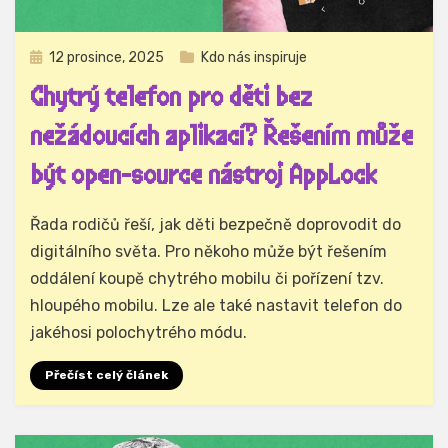
Zveřejněno
12 prosince, 2025
Kdo nás inspiruje
dne
Chytrý telefon pro děti bez
nežádoucích aplikací? Řešením může
být open-source nástroj AppLock
Autor
Hynek Trojánek
Řada rodičů řeší, jak děti bezpečně doprovodit do
digitálního světa. Pro někoho může být řešením
oddálení koupě chytrého mobilu či pořízení tzv.
hloupého mobilu. Lze ale také nastavit telefon do
jakéhosi polochytrého módu.
Přečíst celý článek