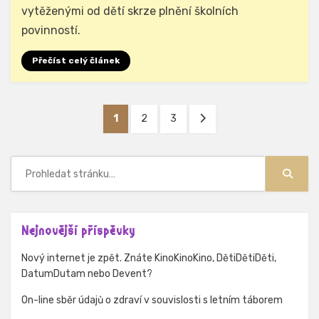
vytěženými od dětí skrze plnění školních
povinností.
Přečíst celý článek
Stránkování
STRÁNKA
STRÁNKA
STRÁNKA
DALŠÍ
1
2
3
příspěvků
STRÁNKA
Hledat:
Hledat
Nejnovější příspěvky
Nový internet je zpět. Znáte KinoKinoKino, DětiDětiDěti,
DatumDutam nebo Devent?
On-line sběr údajů o zdraví v souvislosti s letním táborem