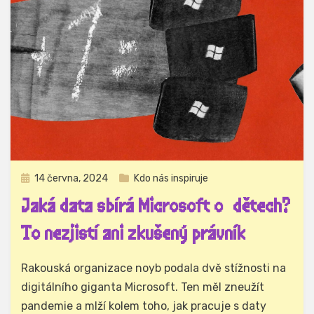
Zveřejněno
14 června, 2024
Kdo nás inspiruje
dne
Jaká data sbírá Microsoft o dětech?
To nezjistí ani zkušený právník
Autor
Hynek Trojánek
Rakouská organizace noyb podala dvě stížnosti na
digitálního giganta Microsoft. Ten měl zneužít
pandemie a mlží kolem toho, jak pracuje s daty