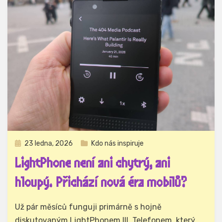
Zveřejněno
23 ledna, 2026
Kdo nás inspiruje
dne
LightPhone není ani chytrý, ani
hloupý. Přichází nová éra mobilů?
Autor
Hynek Trojánek
Už pár měsíců funguji primárně s hojně
diskutovaným LightPhonem III. Telefonem, který