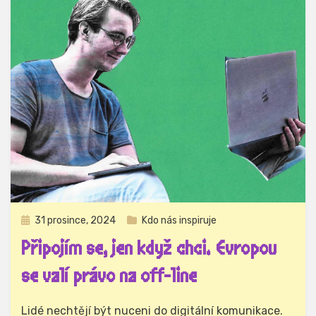
Zveřejněno
31 prosince, 2024
Kdo nás inspiruje
dne
Připojím se, jen když chci. Evropou
se valí právo na off-line
Autor
Hynek Trojánek
Lidé nechtějí být nuceni do digitální komunikace.