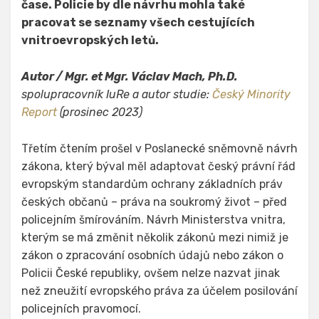
čase. Policie by dle návrhu mohla také
pracovat se seznamy všech cestujících
vnitroevropských letů.
Autor / Mgr. et Mgr. Václav Mach, Ph.D.
spolupracovník IuRe a autor studie:
Český Minority
Report
(prosinec 2023)
Třetím čtením prošel v Poslanecké sněmovně návrh
zákona, který býval měl adaptovat český právní řád
evropským standardům ochrany základních práv
českých občanů – práva na soukromý život – před
policejním šmírováním. Návrh Ministerstva vnitra,
kterým se má změnit několik zákonů mezi nimiž je
zákon o zpracování osobních údajů nebo zákon o
Policii České republiky, ovšem nelze nazvat jinak
než zneužití evropského práva za účelem posilování
policejních pravomocí.