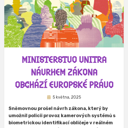
MINISTERSTVO VNITRA
NÁVRHEM ZÁKONA
OBCHÁZÍ EVROPSKÉ PRÁVO
Zveřejněno
Autor
5 května, 2025
Hynek Trojánek
dne
Sněmovnou prošel návrh zákona, který by
umožnil policii provoz kamerových systémů s
biometrickou identifikací obličeje v reálném