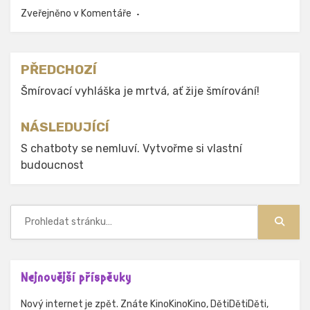
Zveřejněno v
Komentáře
Navigace
PŘEDCHOZÍ
pro
Šmírovací vyhláška je mrtvá, ať žije šmírování!
příspěvek
NÁSLEDUJÍCÍ
S chatboty se nemluví. Vytvořme si vlastní
budoucnost
Hledat:
Hledat
Nejnovější příspěvky
Nový internet je zpět. Znáte KinoKinoKino, DětiDětiDěti,