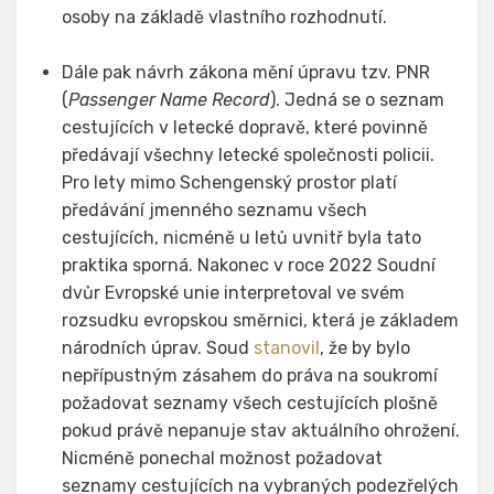
osoby na základě vlastního rozhodnutí.
Dále pak návrh zákona mění úpravu tzv. PNR
(
Passenger Name Record
). Jedná se o seznam
cestujících v letecké dopravě, které povinně
předávají všechny letecké společnosti policii.
Pro lety mimo Schengenský prostor platí
předávání jmenného seznamu všech
cestujících, nicméně u letů uvnitř byla tato
praktika sporná. Nakonec v roce 2022 Soudní
dvůr Evropské unie interpretoval ve svém
rozsudku evropskou směrnici, která je základem
národních úprav. Soud
stanovil
, že by bylo
nepřípustným zásahem do práva na soukromí
požadovat seznamy všech cestujících plošně
pokud právě nepanuje stav aktuálního ohrožení.
Nicméně ponechal možnost požadovat
seznamy cestujících na vybraných podezřelých