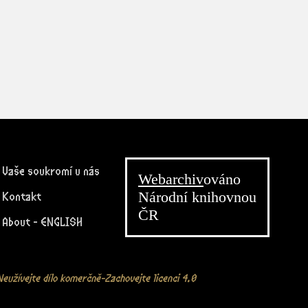
Vaše soukromí u nás
Webarchiv
ováno
Národní knihovnou
Kontakt
ČR
About - ENGLISH
eužívejte dílo komerčně-Zachovejte licenci 4.0