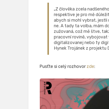
„Z člověka zcela nadšeného 
respektive je pro mě důlež
abych si mohl vybrat, jestli
ne. A tady ta volba, mám do
zužovaná, což mě štve, tak
pracovní rovině, vybojovat
digitalizovanej nebo ty digi
Hynek Trojánek z projektu D
Pusťte si celý rozhovor
zde
: