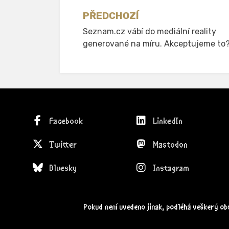
Navigace
PŘEDCHOZÍ
Seznam.cz vábí do mediální reality
pro
generované na míru. Akceptujeme to
příspěvek
Facebook
LinkedIn
Twitter
Mastodon
Bluesky
Instagram
Pokud není uvedeno jinak, podléhá veškerý o