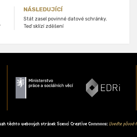
NÁSLEDUJÍCÍ
Stát zasel povinné datové schránky.
?
Teď sklízí zděšení
bsah těchto webových stránek licenci Creative Commons:
Uveďte původ-N