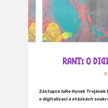
RANT: O DIG
Zv
dn
Zástupce IuRe Hynek Trojánek b
o digitalizaci a otázkách soukr