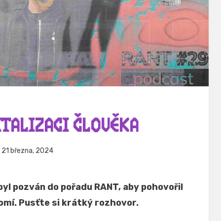
ITALIZACI ČLOVĚKA
eřejněno
Autor
21 března, 2024
Hynek Trojánek
e
yl pozván do pořadu RANT, aby pohovořil
omí. Pusťte si krátký rozhovor.