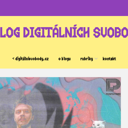
LOG DIGITÁLNÍCH SVOB
< digitálnísvobody.cz
o blogu
rubriky
kontakt