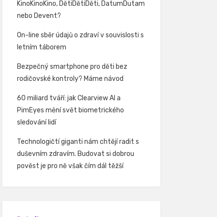
KinoKinoKino, DětiDětiDěti, DatumDutam
nebo Devent?
On-line sběr údajů o zdraví v souvislosti s
letním táborem
Bezpečný smartphone pro děti bez
rodičovské kontroly? Máme návod
60 miliard tváří: jak Clearview AI a
PimEyes mění svět biometrického
sledování lidí
Technologičtí giganti nám chtějí radit s
duševním zdravím. Budovat si dobrou
pověst je pro ně však čím dál těžší