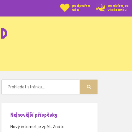
podpořte
odebírejte
nás
vlaštovku
OD
Hledat:
Hledat
Nejnovější příspěvky
Nový internet je zpět. Znáte