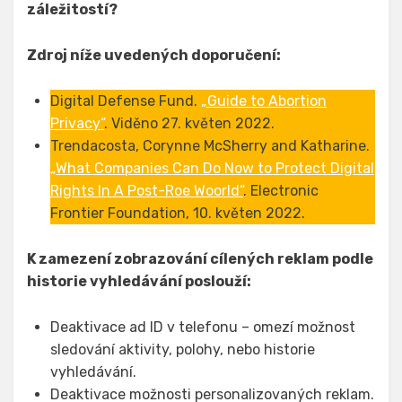
záležitostí?
Zdroj níže uvedených doporučení:
Digital Defense Fund.
„Guide to Abortion
Privacy“
. Viděno 27. květen 2022.
Trendacosta, Corynne McSherry and Katharine.
„What Companies Can Do Now to Protect Digital
Rights In A Post-Roe Woorld“
. Electronic
Frontier Foundation, 10. květen 2022.
K zamezení zobrazování cílených reklam podle
historie vyhledávání poslouží:
Deaktivace ad ID v telefonu – omezí možnost
sledování aktivity, polohy, nebo historie
vyhledávání.
Deaktivace možnosti personalizovaných reklam.