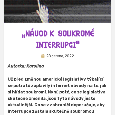
„NÁVOD K SOUKROMÉ
INTERRUPCI“
Zveřejněno
Autor
28 června, 2022
Hynek Trojánek
dne
Autorka: Karolína
Už před změnou americké legislativy týkající
se potratů zaplavily internet návody na to, jak
si hlídat soukromí. Nyní, poté, co se legislativa
skutečně změnila, jsou tyto návody ještě
aktuálnější.
Co se v zahraničí doporučuje, aby
interrupce zůstala skutečně soukromou