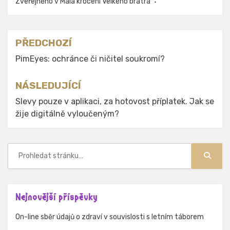
Zveřejněno v
Malá krocení Velkého bratra
Navigace
PŘEDCHOZÍ
pro
PimEyes: ochránce či ničitel soukromí?
příspěvek
NÁSLEDUJÍCÍ
Slevy pouze v aplikaci, za hotovost příplatek. Jak se
žije digitálně vyloučeným?
Hledat:
Hledat
Nejnovější příspěvky
On-line sběr údajů o zdraví v souvislosti s letním táborem