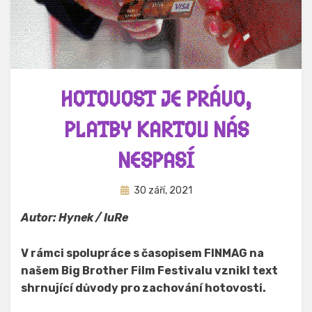
HOTOVOST JE PRÁVO,
PLATBY KARTOU NÁS
NESPASÍ
Zveřejněno
Autor
30 září, 2021
Hynek Trojánek
dne
Autor: Hynek / IuRe
V rámci spolupráce s časopisem FINMAG na
našem Big Brother Film Festivalu vznikl text
shrnující důvody pro zachování hotovosti.