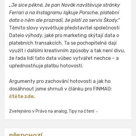
„Je sice pěkné, že pan Novák navštěvuje stránky
Ferrari a na Instagramu lajkuje Porsche, platební
data o něm ale prozradí, že platí za servis Škody.“
Těmito slovy vysvětluje představitel společnosti
Dateio
výhody,
jaké pro marketing skýtají data o
platebních transakcích. Ta se pochopitelně dají
využít i dalšími kreativním způsoby a tak není divu,
že řada lidí tato data vůbec vytvářet nechce – a
upřednostňuje platbu hotovostí.
Argumenty pro zachování hotovosti a jak ho
dosáhnout jsme shrnuli v článku pro FINMAG:
čtěte zde.
Zveřejněno v
Právo na analog
,
Tipy na čtení
PŘEDCHOZÍ