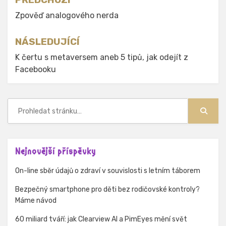
Navigace
pro
Zpověď analogového nerda
příspěvek
NÁSLEDUJÍCÍ
K čertu s metaversem aneb 5 tipů, jak odejít z
Facebooku
Hledat:
Hledat
Nejnovější příspěvky
On-line sběr údajů o zdraví v souvislosti s letním táborem
Bezpečný smartphone pro děti bez rodičovské kontroly?
Máme návod
60 miliard tváří: jak Clearview AI a PimEyes mění svět