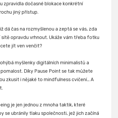
ipu zpravidla dočasné blokace konkrétní
rochu jiný přístup.
iž dá čas na rozmyšlenou a zeptá se vás, zda
ní sítě opravdu vrhnout. Ukáže vám třeba fotku
cete jít ven venčit?
ohýbá myšlenky digitálních minimalistů a
 pomalost. Díky Pause Point se tak můžete
 zkusit i nějaké to mindfulness cvičení… A
t.
being je jen jednou z mnoha taktik, které
by se ubránily tlaku společnosti, jež jich začíná