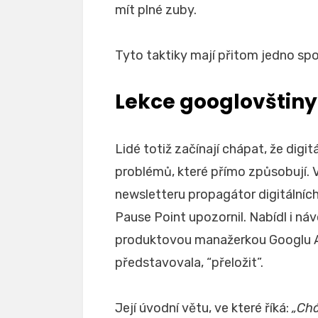
mít plné zuby.
Tyto taktiky mají přitom jedno sp
Lekce googlovštiny
Lidé totiž začínají chápat, že digi
problémů, které přímo způsobují. 
newsletteru propagátor digitálních
Pause Point upozornil. Nabídl i návo
produktovou manažerkou Googlu Al
představovala, “přeložit”.
Její úvodní větu, ve které říká:
„Chá