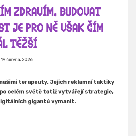
NÍM ZDRAVÍM. BUDOVAT
ST JE PRO NĚ VŠAK ČÍM
ÁL TĚŽŠÍ
eřejněno
Autor
19 června, 2026
Hynek Trojánek
e
našimi terapeuty. Jejich reklamní taktiky
po celém světě totiž vytvářejí strategie,
 digitálních gigantů vymanit.