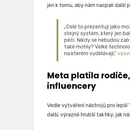
jen k tomu, aby nám nacpali další p
„
Celé to prezentují jako mož
stejný systém, který jen ba
péčí. Nikdy se nebudou zab
také mohly? Velké technolo
na kterém vydělávají,”
vysv
Meta platila rodiče,
influencery
Vedle vytváření nástrojů pro lepší “d
další, výrazně hrubší taktiky, jak 