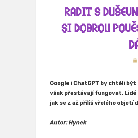
RADIT S DUŠEV
SI DOBROU POVĚ
D
Zv
dn
Google i ChatGPT by chtěli být 
však přestávají fungovat. Lidé 
jak se z až příliš vřelého objetí
Autor: Hynek