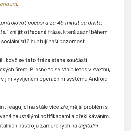
erendum
.
ontrolovat počasí a za 45 minut se divíte,
te,”
zní již otřepaná fráze, která zazní během
ociální sítě huntují naší pozornost.
li, když se tato fráze stane součástí
ých firem. Přesně to se stalo letos v květnu,
 v jím vyvíjeném operačním systému Android
t reagující na stále více zřejmější problém s
ovaná neustálými notifikacemi a překlikáváním.
itálních nástrojů zaměřených na
digitální