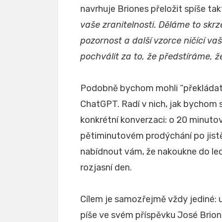
navrhuje Briones přeložit spíše ta
vaše zranitelnosti. Děláme to skrz
pozornost a další vzorce ničící va
pochválit za to, že předstíráme, ž
Podobně bychom mohli “překládat” 
ChatGPT. Radí v nich, jak bychom s
konkrétní konverzaci: o 20 minut
pětiminutovém prodýchání po jistě
nabídnout vám, že nakoukne do le
rozjasní den.
Cílem je samozřejmě vždy jediné: 
píše ve svém příspěvku José Briones