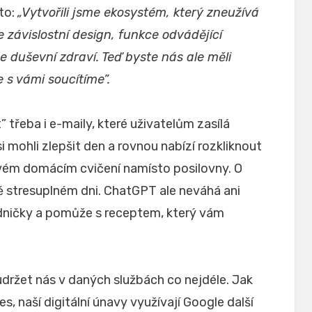
kto:
„Vytvořili jsme ekosystém, který zneužívá
e závislostní design, funkce odvádějící
še duševní zdraví. Teď byste nás ale měli
e s vámi soucítíme”.
třeba i e-maily, které uživatelům zasílá
i mohli zlepšit den a rovnou nabízí rozkliknout
ovém domácím cvičení namísto posilovny. O
 stresuplném dni. ChatGPT ale neváhá ani
dničky a pomůže s receptem, který vám
udržet nás v daných službách co nejdéle. Jak
, naší digitální únavy využívají Google další