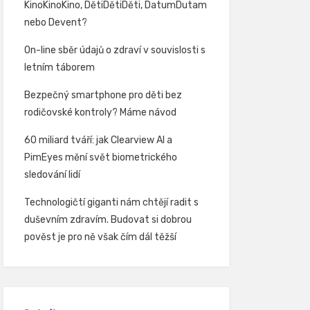
KinoKinoKino, DětiDětiDěti, DatumDutam
nebo Devent?
On-line sběr údajů o zdraví v souvislosti s
letním táborem
Bezpečný smartphone pro děti bez
rodičovské kontroly? Máme návod
60 miliard tváří: jak Clearview AI a
PimEyes mění svět biometrického
sledování lidí
Technologičtí giganti nám chtějí radit s
duševním zdravím. Budovat si dobrou
pověst je pro ně však čím dál těžší