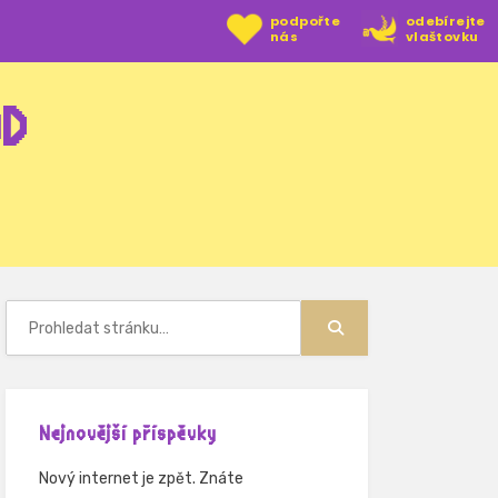
podpořte
odebírejte
nás
vlaštovku
OD
Hledat:
Hledat
Nejnovější příspěvky
Nový internet je zpět. Znáte