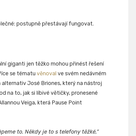
olečné: postupně přestávají fungovat.
tální giganti jen těžko mohou přinést řešení
Více se tématu
věnoval
ve svém nedávném
 alternativ José Briones, který na nástroj
d na to, jak si líbivé větičky, pronesené
lannou Veiga, která Pause Point
peme to. Někdy je to s telefony těžké,“