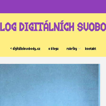
LOG DIGITÁLNÍCH SVOB
< digitálnísvobody.cz
o blogu
rubriky
kontakt