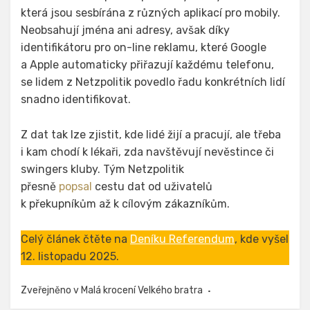
která jsou sesbírána z různých aplikací pro mobily.
Neobsahují jména ani adresy, avšak díky
identifikátoru pro on-line reklamu, které Google
a Apple automaticky přiřazují každému telefonu,
se lidem z Netzpolitik povedlo řadu konkrétních lidí
snadno identifikovat.
Z dat tak lze zjistit, kde lidé žijí a pracují, ale třeba
i kam chodí k lékaři, zda navštěvují nevěstince či
swingers kluby. Tým Netzpolitik
přesně
popsal
cestu dat od uživatelů
k překupníkům až k cílovým zákazníkům.
Celý článek čtěte na
Deníku Referendum
, kde vyšel
12. listopadu 2025.
Zveřejněno v
Malá krocení Velkého bratra