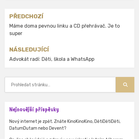
Navigace
PŘEDCHOZÍ
pro
Máme doma pevnou linku a CD přehrávač. Je to
super
příspěvek
NÁSLEDUJÍCÍ
Advokát radí: Děti, škola a WhatsApp
Hledat:
Hledat
Nejnovější příspěvky
Nový internet je zpět. Znáte KinoKinoKino, DětiDětiDěti,
DatumDutam nebo Devent?