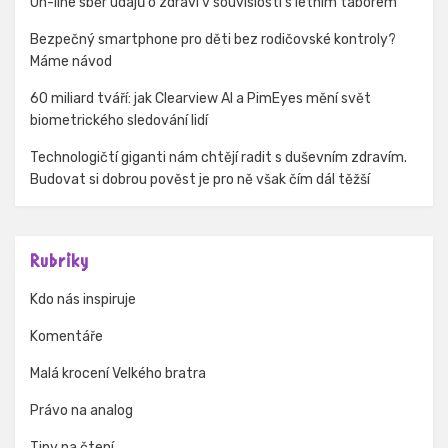
On-line sběr údajů o zdraví v souvislosti s letním táborem
Bezpečný smartphone pro děti bez rodičovské kontroly?
Máme návod
60 miliard tváří: jak Clearview AI a PimEyes mění svět
biometrického sledování lidí
Technologičtí giganti nám chtějí radit s duševním zdravím.
Budovat si dobrou pověst je pro ně však čím dál těžší
Rubriky
Kdo nás inspiruje
Komentáře
Malá krocení Velkého bratra
Právo na analog
Tipy na čtení