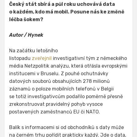
Český stát sbírá a půl roku uchovává data
o každém, kdo má mobil. Posune nás ke změně
léčba šokem?
Autor / Hynek
Na začátku letošního
listopadu
zveřejnil
investigativní tým z německého
média Netzpolitik analýzu, která otřásla evropskými
institucemi v Bruselu. Z pouhé ochutnávky
datových souborů obsahujících 278 milionů
záznamů o poloze mobilních telefonů v Belgii
se totiž investigativcům podařilo poměrně přesně
zrekonstruovat pravidelný pohyb vysoce
postavených zaměstnanců EU či NATO.
Balík s informacemi si od obchodníků s daty může
na černém trhu pořídit prakticky každý. Jde o data,