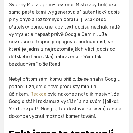
Sydney McLaughlin-Levrone. Místo aby holčička
sama pastelkami „vygenerovala“ autentický dopis
plný chyb a roztomilých obratů, ji však otec
přátelsky ponoukne, aby text dopisu nechala raději
vymyslet a napsat právě Google Gemini. „Je
nevkusné a trapné propagovat budoucnost, ve
které je jedna z nejroztomilejších věcí (dopis od
dětského fanouška) nahrazena něčím tak
bezduchým,“ píše Read.
Nebyl přitom sám, komu přišlo, že se snaha Googlu
podpořit zájem o nové produkty minula
účinkem.
Reakce
byla nakonec natolik masivní, že
Google stáhl reklamu z vysílání a na svém (jelikož
YouTube patří Googlu, tak doslova na svém) kanále
dokonce vypnul možnost komentování.