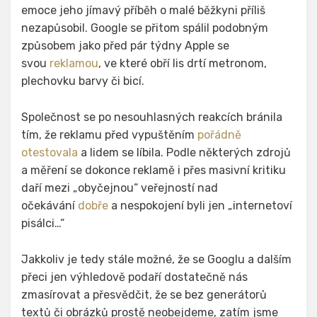
emoce jeho jímavý příběh o malé běžkyni příliš
nezapůsobil. Google se přitom spálil podobným
způsobem jako před pár týdny Apple se
svou
reklamou
, ve které obří lis drtí metronom,
plechovku barvy či bicí.
Společnost se po nesouhlasných reakcích bránila
tím, že reklamu před vypuštěním
pořádně
otestovala
a lidem se líbila. Podle některých zdrojů
a měření se dokonce reklamě i přes masivní kritiku
daří mezi „obyčejnou“ veřejností nad
očekávání
dobře
a nespokojení byli jen „internetoví
pisálci…“
Jakkoliv je tedy stále možné, že se Googlu a dalším
přeci jen výhledově podaří dostatečně nás
zmasírovat a přesvědčit, že se bez generátorů
textů či obrázků prostě neobejdeme, zatím jsme