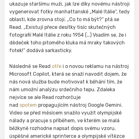
ukazuje staršímu muži, jak lze díky novému nástroji
vygenerovat fotky manhattanské „Malé Itálie“, tedy
oblasti, kde zrovna stojí. „Co to má být?“ ptá se
Read. „Existují přece desítky tisíc skutečných
fotografií Malé Itálie z roku 1954 (…) Vsadím se, že i
dědeček toho pitomého kluka má mraky takových
fotek!“ dodává sarkasticky.
Následně se Read
otře
i o novou reklamu na nástroj
Microsoft Copilot, která se snaží navodit dojem, že
nás nová služba bude motivovat k běhání tím, že
nám umožní analýzu srdečního tepu. Zdaleka
nejvíce se ale Read rozhorčuje
nad
spotem
propagujícím nástroj Google Gemini.
Video se před měsícem snažilo využít olympijské
nálady a pracuje s příběhem, ve kterém se malá
běžkyně rozhodne napsat dopis svému vzoru,
úspěšné americké sprinterce a olympijské vítězce