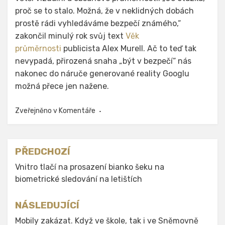
proč se to stalo. Možná, že v neklidných dobách
prostě rádi vyhledáváme bezpečí známého,“
zakončil minulý rok svůj text
Věk
průměrnosti
publicista Alex Murell. Ač to teď tak
nevypadá, přirozená snaha „být v bezpečí“ nás
nakonec do náruče generované reality Googlu
možná přece jen nažene.
Zveřejněno v
Komentáře
Navigace
PŘEDCHOZÍ
pro
Vnitro tlačí na prosazení bianko šeku na
biometrické sledování na letištích
příspěvek
NÁSLEDUJÍCÍ
Mobily zakázat. Když ve škole, tak i ve Sněmovně