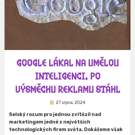
GOOGLE LÁKAL NA UMĚLOU
INTELIGENCI. PO
VÝSMĚCHU REKLAMU STÁHL
Zveřejněno
Autor
27 srpna, 2024
Hynek Trojánek
dne
Selský rozum pro jednou zvítězil nad
marketingem jedné z největších
technologických firem světa. Dokážeme však