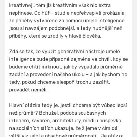
kreativněji, těm již kreativním však nic extra
nepřinese. Co hůř – studie nepřekvapivě prokázala,
že příběhy vytvořené za pomoci umělé inteligence
jsou si navzájem podobnější, a tedy nudnější než
příběhy, které se zrodily v hlavě člověka.
Zdá se tak, že využít generativní nástroje umělé
inteligence bude případné zejména ve chvíli, kdy se
budeme chtít mrknout, jak by vypadalo průměrné
zadání a provedení našeho úkolu – a jak bychom ho
tedy, pokud chceme alespoň trochu zazářit,
provádět neměli.
Hlavní otázka tedy je, jestli chceme být vůbec lepší
než průměr? Bohužel, podoba současných
interiérů, kaváren, architektury, médií i příspěvků
na sociálních sítích ukazuje, že žijeme v čím dál
větší vizuální a obsahové průměrnosti. „Je otázka,