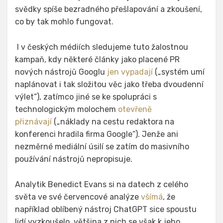
svědky spíše bezradného přešlapování a zkoušení,
co by tak mohlo fungovat.
I v českých médiích sledujeme tuto žalostnou
kampaň, kdy některé články jako placené PR
nových nástrojů Googlu
jen vypadají
(„systém umí
naplánovat i tak složitou věc jako třeba dvoudenní
výlet“), zatímco jiné se ke spolupráci s
technologickým molochem
otevřeně
přiznávají
(„náklady na cestu redaktora na
konferenci hradila firma Google“). Jenže ani
nezměrné mediální úsilí se zatím do masivního
používání nástrojů nepropisuje.
Analytik Benedict Evans si na datech z celého
světa ve své červencové analýze
všímá
, že
například oblíbený nástroj ChatGPT sice spoustu
lidí vyzkoušelo, většina z nich se však k jeho