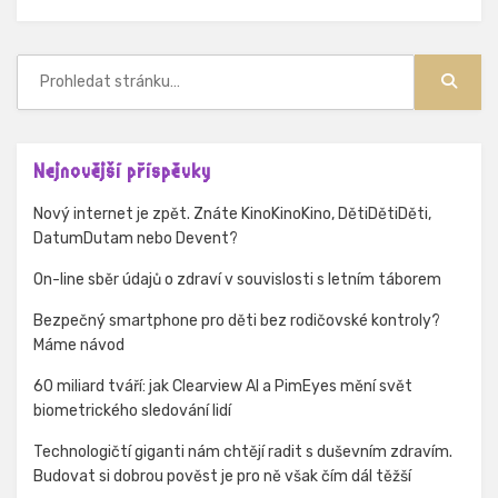
Hledat:
Hledat
Nejnovější příspěvky
Nový internet je zpět. Znáte KinoKinoKino, DětiDětiDěti,
DatumDutam nebo Devent?
On-line sběr údajů o zdraví v souvislosti s letním táborem
Bezpečný smartphone pro děti bez rodičovské kontroly?
Máme návod
60 miliard tváří: jak Clearview AI a PimEyes mění svět
biometrického sledování lidí
Technologičtí giganti nám chtějí radit s duševním zdravím.
Budovat si dobrou pověst je pro ně však čím dál těžší