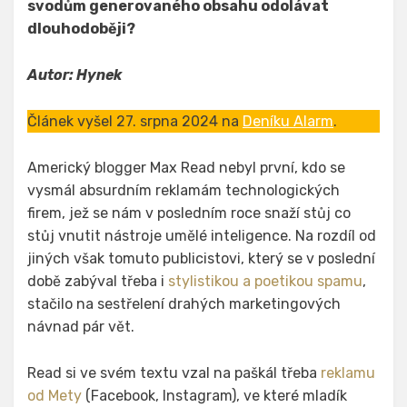
svodům generovaného obsahu odolávat
dlouhodoběji?
Autor:
Hynek
Článek vyšel 27. srpna 2024 na
Deníku Alarm
.
Americký blogger Max Read nebyl první, kdo se
vysmál absurdním reklamám technologických
firem, jež se nám v posledním roce snaží stůj co
stůj vnutit nástroje umělé inteligence. Na rozdíl od
jiných však tomuto publicistovi, který se v poslední
době zabýval třeba i
stylistikou a poetikou spamu
,
stačilo na sestřelení drahých marketingových
návnad pár vět.
Read si ve svém textu vzal na paškál třeba
reklamu
od Mety
(Facebook, Instagram), ve které mladík