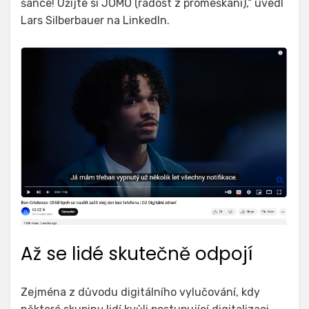
šance! Užijte si JOMO (radost z promeškání),“ uvedl
Lars Silberbauer na LinkedIn.
Až se lidé skutečně odpojí
Zejména z důvodu digitálního vylučování, kdy