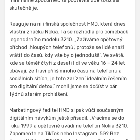
minimálně zpozornět: ta poptávka zde totiž asi
skutečně je.
Reaguje na ni i finská společnost HMD, která dnes
vlastní značku Nokia. Ta se rozhodla pro comeback
legendárního modelu 3210. „Zažíváme opětovný
příchod ‚hloupých telefonů‘, protože se lidé snaží
vrátit do časů, kdy vše bylo jednodušší. Ve světě,
kde se téměř čtyři z deseti lidí ve věku 16 – 24 let
obávají, že tráví příliš mnoho času na telefonu a
sociálních sítích, je toto zařízení ideálním řešením
pro digitální detox,“ mohli jsme se dočíst v pár
týdnů starém prohlášení.
Marketingový ředitel HMD si pak vůči současným
digitálním návykům ještě přisadil. „Vracíme se do
roku 1999 a opětovně uvádíme telefon Nokia 3210.
Zapomeňte na TikTok nebo Instagram. 5G? Bez