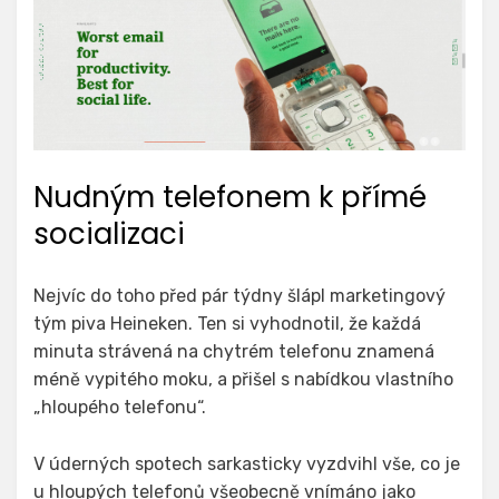
Nudným telefonem k přímé
socializaci
Nejvíc do toho před pár týdny šlápl marketingový
tým piva Heineken. Ten si vyhodnotil, že každá
minuta strávená na chytrém telefonu znamená
méně vypitého moku, a přišel s nabídkou vlastního
„hloupého telefonu“.
V úderných spotech sarkasticky vyzdvihl vše, co je
u hloupých telefonů všeobecně vnímáno jako