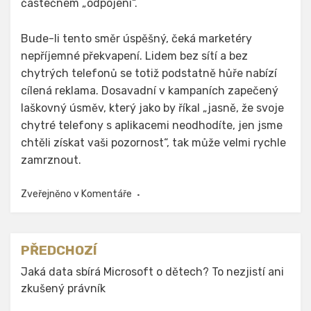
částečném „odpojení“.
Bude-li tento směr úspěšný, čeká marketéry
nepříjemné překvapení. Lidem bez sítí a bez
chytrých telefonů se totiž podstatně hůře nabízí
cílená reklama. Dosavadní v kampaních zapečený
laškovný úsměv, který jako by říkal „jasně, že svoje
chytré telefony s aplikacemi neodhodíte, jen jsme
chtěli získat vaši pozornost“, tak může velmi rychle
zamrznout.
Zveřejněno v
Komentáře
Navigace
PŘEDCHOZÍ
pro
Jaká data sbírá Microsoft o dětech? To nezjistí ani
zkušený právník
příspěvek