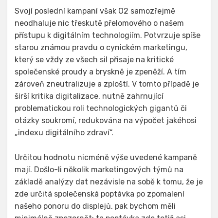
Svojí poslední kampaní však O2 samozřejmě
neodhaluje nic třeskutě přelomového o našem
přístupu k digitálním technologiím. Potvrzuje spíše
starou známou pravdu o cynickém marketingu,
který se vždy ze všech sil přisaje na kritické
společenské proudy a bryskně je zpeněží. A tím
zároveň zneutralizuje a zploští. V tomto případě je
širší kritika digitalizace, nutně zahrnující
problematickou roli technologických gigantů či
otázky soukromí, redukována na výpočet jakéhosi
„indexu digitálního zdraví“.
Určitou hodnotu nicméně výše uvedené kampaně
mají. Došlo-li několik marketingových týmů na
základě analýzy dat nezávisle na sobě k tomu, že je
zde určitá společenská poptávka po zpomalení
našeho ponoru do displejů, pak bychom měli