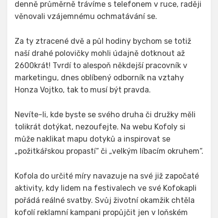
denně průměrně trávíme s telefonem v ruce, raději
věnovali vzájemnému ochmatávání se.
Za ty ztracené dvě a půl hodiny bychom se totiž
naší drahé polovičky mohli údajně dotknout až
2600krát! Tvrdí to alespoň někdejší pracovník v
marketingu, dnes oblíbený odborník na vztahy
Honza Vojtko, tak to musí být pravda.
Nevíte-li, kde byste se svého druha či družky měli
tolikrát dotýkat, nezoufejte. Na webu Kofoly si
může naklikat mapu dotyků a inspirovat se
„požitkářskou propastí“ či „velkým líbacím okruhem“.
Kofola do určité míry navazuje na své již započaté
aktivity, kdy lidem na festivalech ve své Kofokapli
pořádá reálné svatby. Svůj životní okamžik chtěla
kofolí reklamní kampani propůjčit jen v loňském