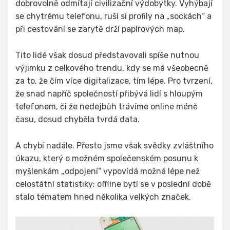
dobrovolně odmítají civilizační výdobytky. Vyhýbají
se chytrému telefonu, ruší si profily na „sockách“ a
při cestování se zarytě drží papírových map.
Tito lidé však dosud představovali spíše nutnou
výjimku z celkového trendu, kdy se má všeobecně
za to, že čím více digitalizace, tím lépe. Pro tvrzení,
že snad napříč společností přibývá lidí s hloupým
telefonem, či že nedejbůh trávíme online méně
času, dosud chyběla tvrdá data.
A chybí nadále. Přesto jsme však svědky zvláštního
úkazu, který o možném společenském posunu k
myšlenkám „odpojení“ vypovídá možná lépe než
celostátní statistiky: offline bytí se v poslední době
stalo tématem hned několika velkých značek.