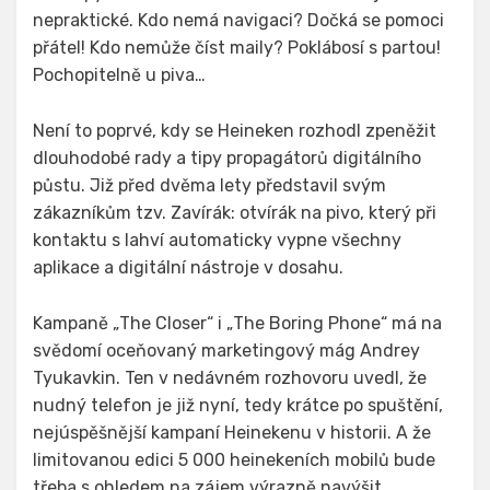
nepraktické. Kdo nemá navigaci? Dočká se pomoci
přátel! Kdo nemůže číst maily? Poklábosí s partou!
Pochopitelně u piva…
Není to poprvé, kdy se Heineken rozhodl zpeněžit
dlouhodobé rady a tipy propagátorů digitálního
půstu. Již před dvěma lety představil svým
zákazníkům tzv. Zavírák: otvírák na pivo, který při
kontaktu s lahví automaticky vypne všechny
aplikace a digitální nástroje v dosahu.
Kampaně „The Closer“ i „The Boring Phone“ má na
svědomí oceňovaný marketingový mág Andrey
Tyukavkin. Ten v nedávném rozhovoru uvedl, že
nudný telefon je již nyní, tedy krátce po spuštění,
nejúspěšnější kampaní Heinekenu v historii. A že
limitovanou edici 5 000 heinekeních mobilů bude
třeba s ohledem na zájem výrazně navýšit.