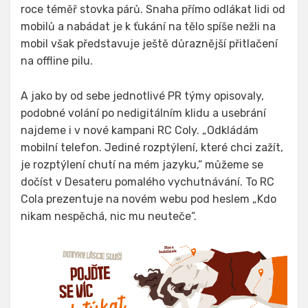
roce téměř stovka párů. Snaha přímo odlákat lidi od
mobilů a nabádat je k ťukání na tělo spíše nežli na
mobil však představuje ještě důraznější přitlačení
na offline pilu.
A jako by od sebe jednotlivé PR týmy opisovaly,
podobné volání po nedigitálním klidu a usebrání
najdeme i v nové kampani RC Coly. „Odkládám
mobilní telefon. Jediné rozptýlení, které chci zažít,
je rozptýlení chutí na mém jazyku,“ můžeme se
dočíst v Desateru pomalého vychutnávání. To RC
Cola prezentuje na novém webu pod heslem „Kdo
nikam nespěchá, nic mu neuteče“.