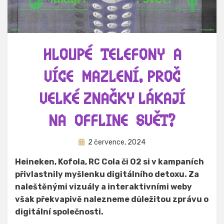
HLOUPÉ TELEFONY A
VÍCE MAZLENÍ. PROČ
VELKÉ ZNAČKY LÁKAJÍ
NA OFFLINE SVĚT?
Zveřejněno
Autor
2 července, 2024
Hynek Trojánek
dne
Heineken, Kofola, RC Cola či O2 si v kampaních
přivlastnily myšlenku digitálního detoxu. Za
naleštěnými vizuály a interaktivními weby
však překvapivě nalezneme důležitou zprávu o
digitální společnosti.