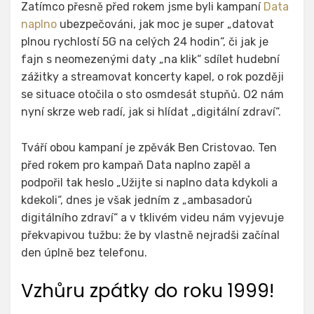
Zatímco přesně před rokem jsme byli kampaní
Data
naplno
ubezpečováni, jak moc je super „datovat
plnou rychlostí 5G na celých 24 hodin“, či jak je
fajn s neomezenými daty „na klik“ sdílet hudební
zážitky a streamovat koncerty kapel, o rok později
se situace otočila o sto osmdesát stupňů. O2 nám
nyní skrze web radí, jak si hlídat „digitální zdraví“.
Tváří obou kampaní je zpěvák Ben Cristovao. Ten
před rokem pro kampaň Data naplno zapěl a
podpořil tak heslo „Užijte si naplno data kdykoli a
kdekoli“, dnes je však jedním z „ambasadorů
digitálního zdraví“ a v tklivém videu nám vyjevuje
překvapivou tužbu: že by vlastně nejradši začínal
den úplně bez telefonu.
Vzhůru zpátky do roku 1999!