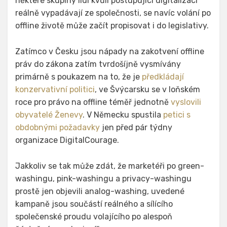
některé skupiny lidí kvůli postupující digitalizaci
reálně vypadávají ze společnosti, se navíc volání po
offline životě může začít propisovat i do legislativy.
Zatímco v Česku jsou nápady na zakotvení offline
práv do zákona zatím tvrdošíjně vysmívány
primárně s poukazem na to, že je
předkládají
konzervativní politici
, ve Švýcarsku se v loňském
roce pro právo na offline téměř jednotně
vyslovili
obyvatelé Ženevy
. V Německu spustila
petici s
obdobnými požadavky
jen před pár týdny
organizace DigitalCourage.
Jakkoliv se tak může zdát, že marketéři po green-
washingu, pink-washingu a privacy-washingu
prostě jen objevili analog-washing, uvedené
kampaně jsou součástí reálného a sílícího
společenské proudu volajícího po alespoň