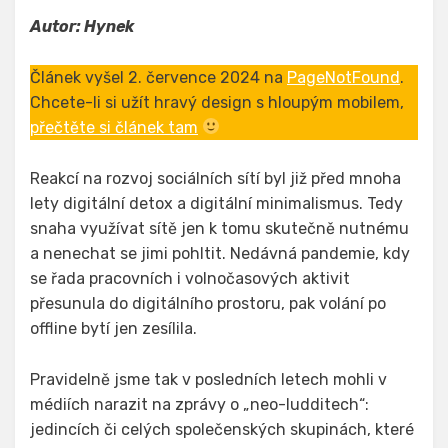
Autor:
Hynek
Článek vyšel 2. července 2024 na
PageNotFound
.
Chcete-li si užít hravý design s hloupým mobilem,
přečtěte si článek tam
Reakcí na rozvoj sociálních sítí byl již před mnoha
lety digitální detox a digitální minimalismus. Tedy
snaha využívat sítě jen k tomu skutečně nutnému
a nenechat se jimi pohltit. Nedávná pandemie, kdy
se řada pracovních i volnočasových aktivit
přesunula do digitálního prostoru, pak volání po
offline bytí jen zesílila.
Pravidelně jsme tak v posledních letech mohli v
médiích narazit na zprávy o „neo-ludditech“:
jedincích či celých společenských skupinách, které