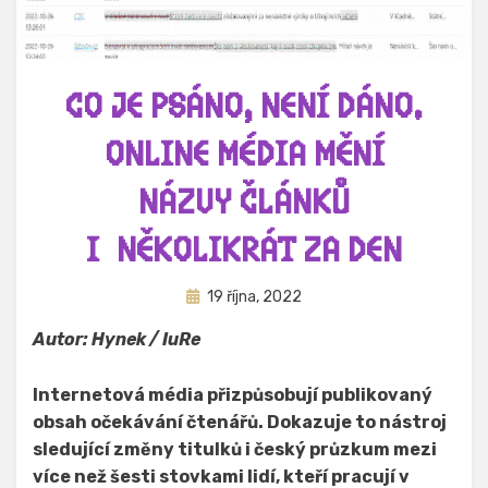
CO JE PSÁNO, NENÍ DÁNO.
ONLINE MÉDIA MĚNÍ
NÁZVY ČLÁNKŮ
I NĚKOLIKRÁT ZA DEN
Zveřejněno
Autor
19 října, 2022
Hynek Trojánek
dne
Autor: Hynek / IuRe
Internetová média přizpůsobují publikovaný
obsah očekávání čtenářů. Dokazuje to nástroj
sledující změny titulků i český průzkum mezi
více než šesti stovkami lidí, kteří pracují v