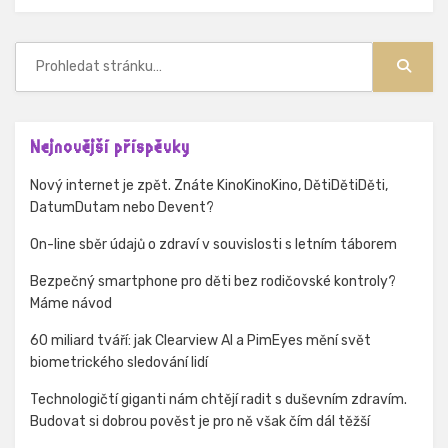
Hledat:
Hledat
Nejnovější příspěvky
Nový internet je zpět. Znáte KinoKinoKino, DětiDětiDěti,
DatumDutam nebo Devent?
On-line sběr údajů o zdraví v souvislosti s letním táborem
Bezpečný smartphone pro děti bez rodičovské kontroly?
Máme návod
60 miliard tváří: jak Clearview AI a PimEyes mění svět
biometrického sledování lidí
Technologičtí giganti nám chtějí radit s duševním zdravím.
Budovat si dobrou pověst je pro ně však čím dál těžší