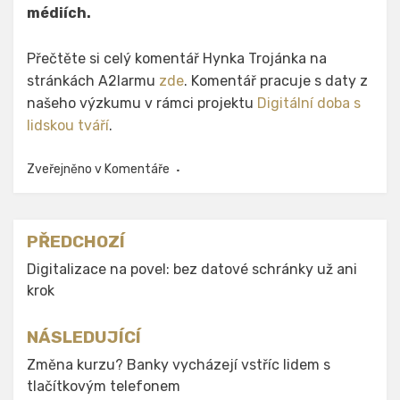
médiích.
Přečtěte si celý komentář Hynka Trojánka na
stránkách A2larmu
zde
. Komentář pracuje s daty z
našeho výzkumu v rámci projektu
Digitální doba s
lidskou tváří
.
Zveřejněno v
Komentáře
Navigace
PŘEDCHOZÍ
pro
Digitalizace na povel: bez datové schránky už ani
krok
příspěvek
NÁSLEDUJÍCÍ
Změna kurzu? Banky vycházejí vstříc lidem s
tlačítkovým telefonem