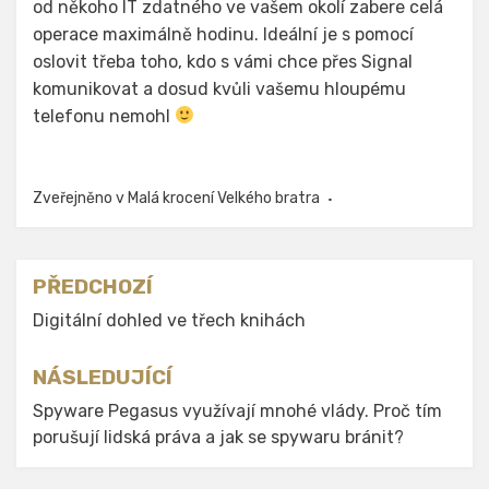
od někoho IT zdatného ve vašem okolí zabere celá
operace maximálně hodinu. Ideální je s pomocí
oslovit třeba toho, kdo s vámi chce přes Signal
komunikovat a dosud kvůli vašemu hloupému
telefonu nemohl
Zveřejněno v
Malá krocení Velkého bratra
Navigace
PŘEDCHOZÍ
pro
Digitální dohled ve třech knihách
příspěvek
NÁSLEDUJÍCÍ
Spyware Pegasus využívají mnohé vlády. Proč tím
porušují lidská práva a jak se spywaru bránit?