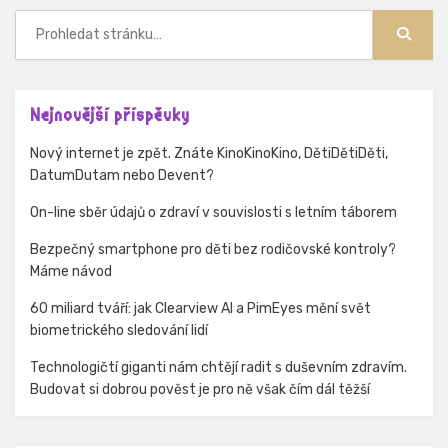
Hledat:
Hledat
Nejnovější příspěvky
Nový internet je zpět. Znáte KinoKinoKino, DětiDětiDěti,
DatumDutam nebo Devent?
On-line sběr údajů o zdraví v souvislosti s letním táborem
Bezpečný smartphone pro děti bez rodičovské kontroly?
Máme návod
60 miliard tváří: jak Clearview AI a PimEyes mění svět
biometrického sledování lidí
Technologičtí giganti nám chtějí radit s duševním zdravím.
Budovat si dobrou pověst je pro ně však čím dál těžší