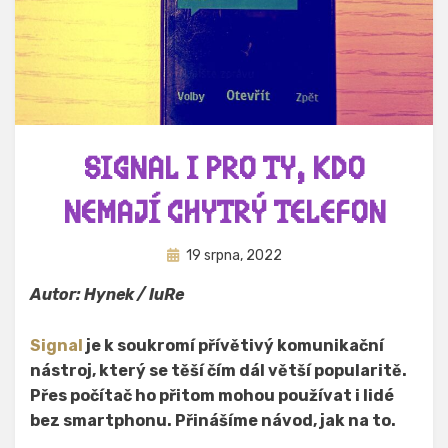
SIGNAL I PRO TY, KDO
NEMAJÍ CHYTRÝ TELEFON
Zveřejněno
Autor
19 srpna, 2022
Hynek Trojánek
dne
Autor: Hynek / IuRe
Signal
je k soukromí přívětivý komunikační
nástroj, který se těší čím dál větší popularitě.
Přes počítač ho přitom mohou používat i lidé
bez smartphonu. Přinášíme návod, jak na to.