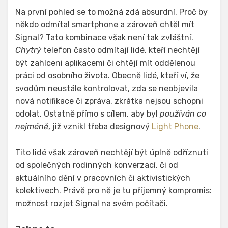
Na první pohled se to možná zdá absurdní. Proč by
někdo odmítal smartphone a zároveň chtěl mít
Signal? Tato kombinace však není tak zvláštní.
Chytrý
telefon často odmítají lidé, kteří nechtějí
být zahlceni aplikacemi či chtějí mít oddělenou
práci od osobního života. Obecně lidé, kteří ví, že
svodům neustále kontrolovat, zda se neobjevila
nová notifikace či zpráva, zkrátka nejsou schopni
odolat. Ostatně přímo s cílem, aby byl
používán co
nejméně
, již vznikl třeba designový
Light Phone
.
Tito lidé však zároveň nechtějí být úplně odříznuti
od společných rodinných konverzací, či od
aktuálního dění v pracovních či aktivistických
kolektivech. Právě pro ně je tu příjemný kompromis:
možnost rozjet Signal na svém počítači.