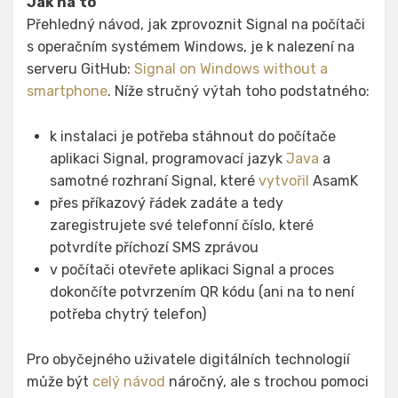
Jak na
to
Přehledný návod, jak zprovoznit Signal na počítači
s operačním systémem Windows, je k nalezení na
serveru GitHub:
Signal on Windows without a
smartphone
. Níže stručný výtah toho podstatného:
k instalaci je potřeba stáhnout do počítače
aplikaci Signal, programovací jazyk
Java
a
samotné rozhraní Signal, které
vytvořil
AsamK
přes příkazový řádek zadáte a tedy
zaregistrujete své telefonní číslo, které
potvrdíte příchozí SMS zprávou
v počítači otevřete aplikaci Signal a proces
dokončíte potvrzením QR kódu (ani na to není
potřeba chytrý telefon)
Pro obyčejného uživatele digitálních technologií
může být
celý návod
náročný, ale s trochou pomoci