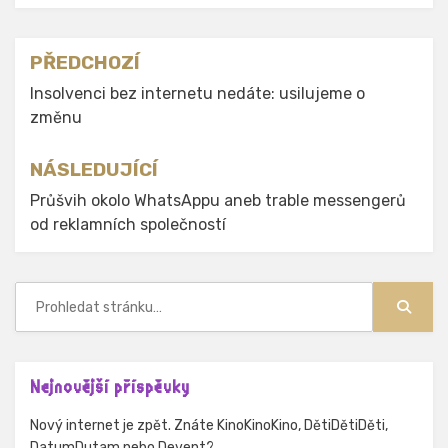
Navigace
PŘEDCHOZÍ
pro
Insolvenci bez internetu nedáte: usilujeme o
změnu
příspěvek
NÁSLEDUJÍCÍ
Průšvih okolo WhatsAppu aneb trable messengerů
od reklamních společností
Hledat:
Hledat
Nejnovější příspěvky
Nový internet je zpět. Znáte KinoKinoKino, DětiDětiDěti,
DatumDutam nebo Devent?