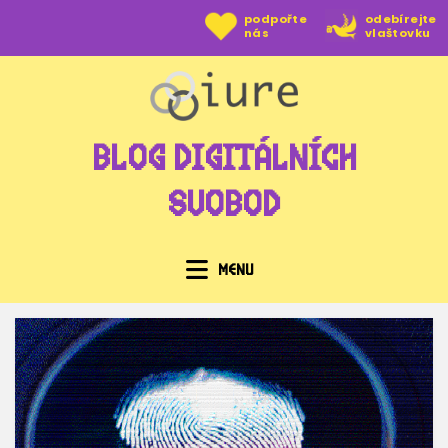
Přejít
podpořte
odebírejte
nás
vlaštovku
k
obsahu
BLOG DIGITÁLNÍCH
SVOBOD
MENU