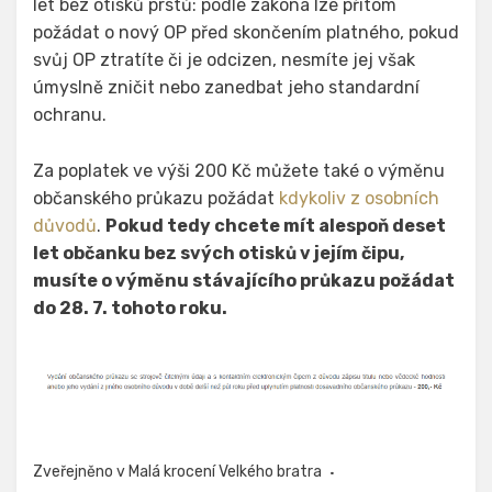
let bez otisků prstů: podle zákona lze přitom
požádat o nový OP před skončením platného, pokud
svůj OP ztratíte či je odcizen, nesmíte jej však
úmyslně zničit nebo zanedbat jeho standardní
ochranu.
Za poplatek ve výši 200 Kč můžete také o výměnu
občanského průkazu požádat
kdykoliv z osobních
důvodů
.
Pokud tedy chcete mít alespoň deset
let občanku bez svých otisků v jejím čipu,
musíte o výměnu stávajícího průkazu požádat
do 28. 7. tohoto roku.
Zveřejněno v
Malá krocení Velkého bratra