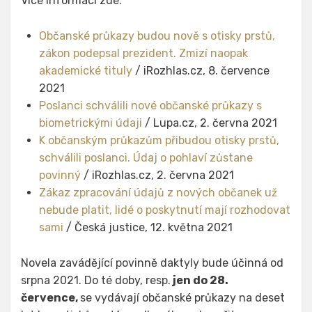
Více informací zde:
Občanské průkazy budou nově s otisky prstů,
zákon podepsal prezident. Zmizí naopak
akademické tituly
/ iRozhlas.cz, 8. července
2021
Poslanci schválili nové občanské průkazy s
biometrickými údaji
/ Lupa.cz, 2. června 2021
K občanským průkazům přibudou otisky prstů,
schválili poslanci. Údaj o pohlaví zůstane
povinný
/ iRozhlas.cz, 2. června 2021
Zákaz zpracování údajů z nových občanek už
nebude platit, lidé o poskytnutí mají rozhodovat
sami
/ Česká justice, 12. května 2021
Novela zavádějící povinně daktyly bude účinná od
srpna 2021. Do té doby, resp.
jen do 28.
července,
se vydávají občanské průkazy na deset