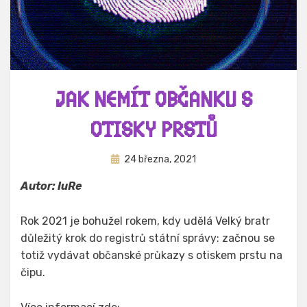
JAK NEMÍT OBČANKU S
OTISKY PRSTŮ
Zveřejněno
Autor
24 března, 2021
Hynek Trojánek
dne
Autor: IuRe
Rok 2021 je bohužel rokem, kdy udělá Velký bratr
důležitý krok do registrů státní správy: začnou se
totiž vydávat občanské průkazy s otiskem prstu na
čipu.