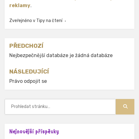
reklamy
.
Zveřejněno v
Tipy na čtení
Navigace
PŘEDCHOZÍ
pro
Nejbezpečnější databáze je žádná databáze
příspěvek
NÁSLEDUJÍCÍ
Právo odpojit se
Hledat:
Hledat
Nejnovější příspěvky