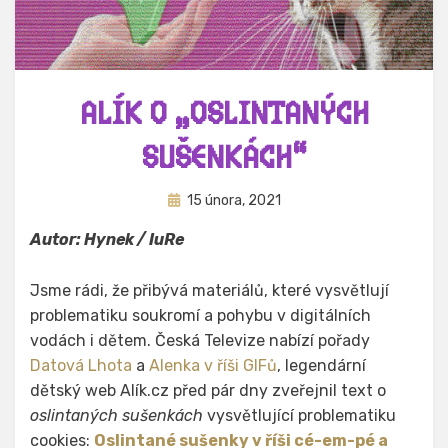
ALÍK O „OSLINTANÝCH
SUŠENKÁCH“
Zveřejněno
Autor
15 února, 2021
Hynek Trojánek
dne
Autor: Hynek / IuRe
Jsme rádi, že přibývá materiálů, které vysvětlují
problematiku soukromí a pohybu v digitálních
vodách i dětem. Česká Televize nabízí pořady
Datová Lhota
a
Alenka v říši GIFů
, legendární
dětský web Alík.cz před pár dny zveřejnil text o
oslintaných sušenkách
vysvětlující problematiku
cookies:
Oslintané sušenky v říši cé-em-pé a