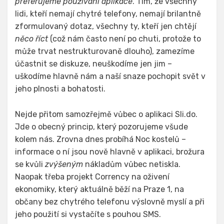
preferujeme používání aplikace
. Tím, že všechny
lidi, kteří nemají chytré telefony, nemají brilantně
zformulovaný dotaz, všechny ty, kteří jen chtějí
něco říct
(což nám často není po chuti, protože to
může trvat nestrukturovaně dlouho), zamezíme
účastnit se diskuze, neuškodíme jen jim –
uškodíme hlavně nám a naší snaze pochopit svět v
jeho plnosti a bohatosti.
Nejde přitom samozřejmě vůbec o aplikaci Sli.do.
Jde o obecný princip, který pozorujeme všude
kolem nás. Zrovna dnes probíhá Noc kostelů –
informace o ní jsou nově hlavně v aplikaci, brožura
se kvůli
zvýšeným
nákladům vůbec netiskla.
Naopak třeba projekt Corrency na oživení
ekonomiky, který aktuálně běží na Praze 1, na
občany bez chytrého telefonu výslovně myslí a při
jeho použití si vystačíte s pouhou SMS.