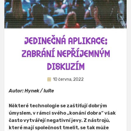
JEDINEČNÁ APLIKACE:
ZABRÁNÍ NEPŘÍJEMNÝM
DISKUZÍM
Zveřejněno
Autor
10 června, 2022
Hynek Trojánek
dne
Autor: Hynek / IuRe
Některé technologie se zaštiťují dobrým
úmyslem, v rámci svého „konání dobra“ však
často vytvářejí negativní jevy. Z nástrojů,
které mají společnost tmelit, se tak může