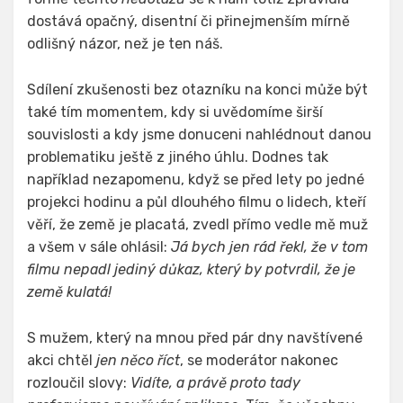
dostává opačný, disentní či přinejmenším mírně
odlišný názor, než je ten náš.
Sdílení zkušenosti bez otazníku na konci může být
také tím momentem, kdy si uvědomíme širší
souvislosti a kdy jsme donuceni nahlédnout danou
problematiku ještě z jiného úhlu. Dodnes tak
například nezapomenu, když se před lety po jedné
projekci hodinu a půl dlouhého filmu o lidech, kteří
věří, že země je placatá, zvedl přímo vedle mě muž
a všem v sále ohlásil:
Já bych jen rád řekl, že v tom
filmu nepadl jediný důkaz, který by potvrdil, že je
země kulatá!
S mužem, který na mnou před pár dny navštívené
akci chtěl
jen něco říct
, se moderátor nakonec
rozloučil slovy:
Vidíte, a právě proto tady