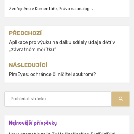
Zveřejněno v
Komentáře
,
Právo na analog
Navigace
PŘEDCHOZÍ
pro
Aplikace pro výuku na dálku sdílely údaje dětí v
„závratném měřítku“
příspěvek
NÁSLEDUJÍCÍ
PimEyes: ochránce či ničitel soukromí?
Hledat:
Hledat
Nejnovější příspěvky