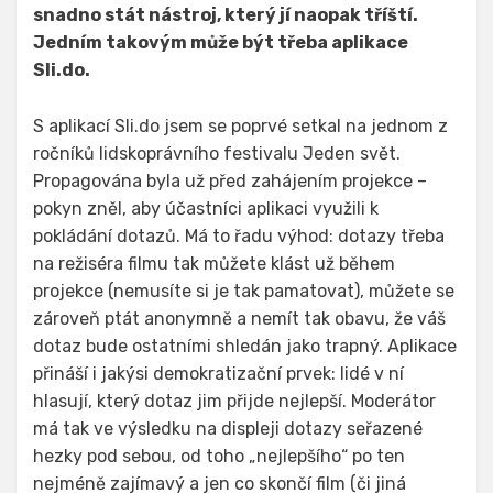
snadno stát nástroj, který jí naopak tříští.
Jedním takovým může být třeba aplikace
Sli.do.
S aplikací Sli.do jsem se poprvé setkal na jednom z
ročníků lidskoprávního festivalu Jeden svět.
Propagována byla už před zahájením projekce –
pokyn zněl, aby účastníci aplikaci využili k
pokládání dotazů. Má to řadu výhod: dotazy třeba
na režiséra filmu tak můžete klást už během
projekce (nemusíte si je tak pamatovat), můžete se
zároveň ptát anonymně a nemít tak obavu, že váš
dotaz bude ostatními shledán jako trapný. Aplikace
přináší i jakýsi demokratizační prvek: lidé v ní
hlasují, který dotaz jim přijde nejlepší. Moderátor
má tak ve výsledku na displeji dotazy seřazené
hezky pod sebou, od toho „nejlepšího“ po ten
nejméně zajímavý a jen co skončí film (či jiná