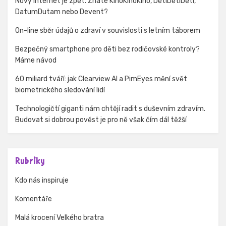
Nový internet je zpět. Znáte KinoKinoKino, DětiDětiDěti,
DatumDutam nebo Devent?
On-line sběr údajů o zdraví v souvislosti s letním táborem
Bezpečný smartphone pro děti bez rodičovské kontroly?
Máme návod
60 miliard tváří: jak Clearview AI a PimEyes mění svět
biometrického sledování lidí
Technologičtí giganti nám chtějí radit s duševním zdravím.
Budovat si dobrou pověst je pro ně však čím dál těžší
Rubriky
Kdo nás inspiruje
Komentáře
Malá krocení Velkého bratra