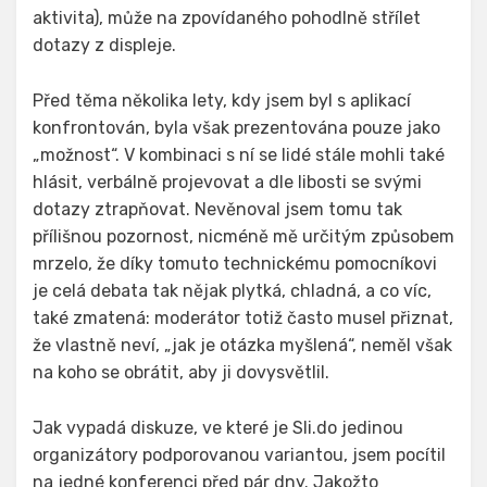
aktivita), může na zpovídaného pohodlně střílet
dotazy z displeje.
Před těma několika lety, kdy jsem byl s aplikací
konfrontován, byla však prezentována pouze jako
„možnost“. V kombinaci s ní se lidé stále mohli také
hlásit, verbálně projevovat a dle libosti se svými
dotazy ztrapňovat. Nevěnoval jsem tomu tak
přílišnou pozornost, nicméně mě určitým způsobem
mrzelo, že díky tomuto technickému pomocníkovi
je celá debata tak nějak plytká, chladná, a co víc,
také zmatená: moderátor totiž často musel přiznat,
že vlastně neví, „jak je otázka myšlená“, neměl však
na koho se obrátit, aby ji dovysvětlil.
Jak vypadá diskuze, ve které je Sli.do jedinou
organizátory podporovanou variantou, jsem pocítil
na jedné konferenci před pár dny. Jakožto