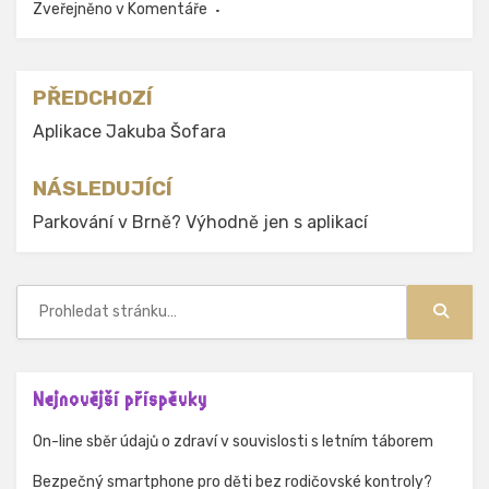
Zveřejněno v
Komentáře
Navigace
PŘEDCHOZÍ
pro
Aplikace Jakuba Šofara
příspěvek
NÁSLEDUJÍCÍ
Parkování v Brně? Výhodně jen s aplikací
Hledat:
Hledat
Nejnovější příspěvky
On-line sběr údajů o zdraví v souvislosti s letním táborem
Bezpečný smartphone pro děti bez rodičovské kontroly?