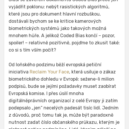
vyjádřit poklonu: nebýt rasistických algoritmů,
které jsou pro dokument hlavní rozbuškou,
dostávali bychom se ke kritice kamerových
biometrických systémů jako takových možná
mnohem hůře. A jelikož Coded Bias končí – pozor,
spoiler! – relativně pozitivně, pojďme to zkusit také:
co si s tím vším počít?
Od loňského podzimu běží evropská petiční
iniciativa
Reclaim Your Face
, která usiluje o zákaz
biometrického dohledu v Evropě: sežene-li milion
podpisů, bude se jejími požadavky muset zaobírat
Evropská komise. I přes úsilí mnoha
digitálněprávních organizací z celé Evropy ji zatím
podepsalo „jen“ necelých padesát tisíc lidí. Jedním
z důvodů, proč tomu tak je, může být paradoxně
nutnost zadat číslo občanského průkazu, kterým je