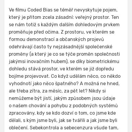
Ve filmu Coded Bias se téměř nevyskytuje pojem,
který je přitom zcela zásadní: veřejný prostor. Ten
se nám totiž s každým dalším dohledovým prvkem
proměňuje před očima. Z prostoru, ve kterém se
formou demonstrací a občanských projevů
odehrávají často ty nejzásadnější společenské
proměny (a který je co se týče proměn společnosti
jakýmsi inovačním hubem), se díky biometrickému
dohledu stává prostor, ve kterém se již dopředu
bojíme projevovat. Co když udělám něco, co někdo
vyhodnotí jako něco špatného? A možná ne hned,
ale třeba zítra, za měsíc, za pět let? Nikdy si
nemůžeme být jistí, jakým způsobem jsou údaje
o našem chování a pohybu z podobných systémů
zpracovány, kdy se kdo dozví o tom, co jsme kde
dělali, s kým jsme byli, jak se tvářili a jak jsme byli
oblečení. Sebekontrola a sebecenzura všude tam,