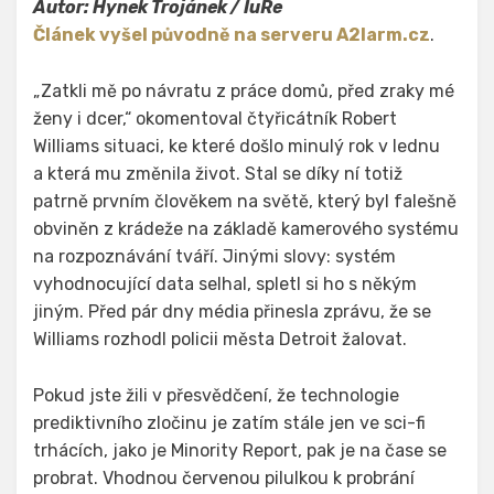
Autor: Hynek Trojánek / IuRe
Článek vyšel původně na serveru A2larm.cz
.
„Zatkli mě po návratu z práce domů, před zraky mé
ženy i dcer,“ okomentoval čtyřicátník Robert
Williams situaci, ke které došlo minulý rok v lednu
a která mu změnila život. Stal se díky ní totiž
patrně prvním člověkem na světě, který byl falešně
obviněn z krádeže na základě kamerového systému
na rozpoznávání tváří. Jinými slovy: systém
vyhodnocující data selhal, spletl si ho s někým
jiným. Před pár dny média přinesla zprávu, že se
Williams rozhodl policii města Detroit žalovat.
Pokud jste žili v přesvědčení, že technologie
prediktivního zločinu je zatím stále jen ve sci-fi
trhácích, jako je Minority Report, pak je na čase se
probrat. Vhodnou červenou pilulkou k probrání