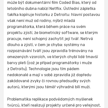
může být dokumentární film Coded Bias, který od
letošního dubna nabízí Netflix. Ústřední zápletka
takřka kopíruje historku z Detroitu: hlavní postavou
však není muž od rodiny, nýbrž mladá
programátorka, která během práce na svém
projektu zjistí, že biometrický software, se kterým
pracuje, není schopný zachytit její tvář. Netrvá
dlouho a zjistí, v čem je chyba: systémy na
rozpoznávání tváří jsou zpravidla trénovány na
omezených vzorcích, ve kterých chybí lidé tmavší
barvy pleti (což je případ programátorky i muže
z Detroitu). Technologie jsou tím pádem
nedokonalé a mají v sobě zpravidla již dopředu
zakódované zvyky či rovnou předsudky svých
autorů, kterými jsou téměř výhradně bílí muži.
Problematika replikace podvědomých myšlenek
tvůrců, kteří realizují projekty určené pro veřejnost,