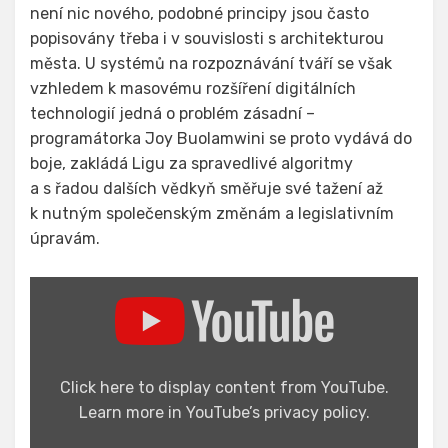
není nic nového, podobné principy jsou často
popisovány třeba i v souvislosti s architekturou
města. U systémů na rozpoznávání tváří se však
vzhledem k masovému rozšíření digitálních
technologií jedná o problém zásadní –
programátorka Joy Buolamwini se proto vydává do
boje, zakládá Ligu za spravedlivé algoritmy
a s řadou dalších vědkyň směřuje své tažení až
k nutným společenským změnám a legislativním
úpravám.
Display
"Coded
Bias
|
Trailer"
from
YouTube
Click here to display content from YouTube.
Learn more in
YouTube’s privacy policy
.