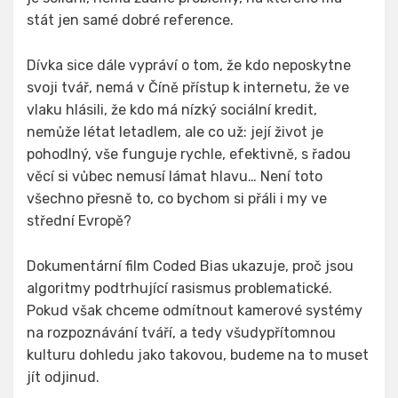
stát jen samé dobré reference.
Dívka sice dále vypráví o tom, že kdo neposkytne
svoji tvář, nemá v Číně přístup k internetu, že ve
vlaku hlásili, že kdo má nízký sociální kredit,
nemůže létat letadlem, ale co už: její život je
pohodlný, vše funguje rychle, efektivně, s řadou
věcí si vůbec nemusí lámat hlavu… Není toto
všechno přesně to, co bychom si přáli i my ve
střední Evropě?
Dokumentární film Coded Bias ukazuje, proč jsou
algoritmy podtrhující rasismus problematické.
Pokud však chceme odmítnout kamerové systémy
na rozpoznávání tváří, a tedy všudypřítomnou
kulturu dohledu jako takovou, budeme na to muset
jít odjinud.