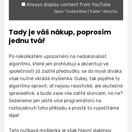
Always display content from YouTube
Open "Coded Bias | Trailer" directly
Tady je váš nákup, poprosím
jednu tvář
Po několikátém upozornění na nedokonalost
algoritmů, které jen prohlubují a akcentují ve
společnosti již zažité předsudky, se do mysli diváka
však nutně vkrádá myšlenka: Oukej, tak pojďme ty
algoritmy opravit, ať nejsou rasistické, ale skutečně
spravedlivé, a bude zase vše zalité sluncem, no ne?
Seženeme jen ještě více programátorů na
rozlousknutí toho příkladu a prostě to vypočítáme
lépe!
Tato nutkavá myšlenka je však hlavní slabinou