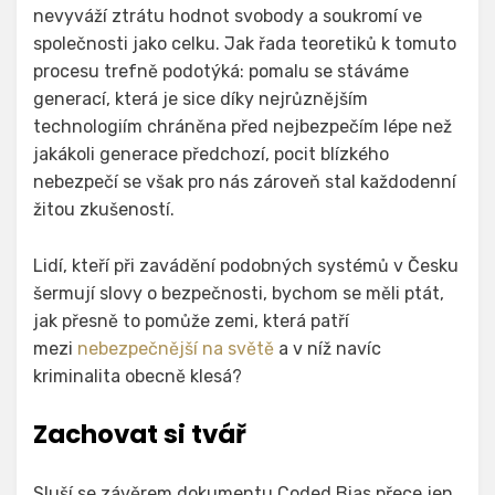
nevyváží ztrátu hodnot svobody a soukromí ve
společnosti jako celku. Jak řada teoretiků k tomuto
procesu trefně podotýká: pomalu se stáváme
generací, která je sice díky nejrůznějším
technologiím chráněna před nejbezpečím lépe než
jakákoli generace předchozí, pocit blízkého
nebezpečí se však pro nás zároveň stal každodenní
žitou zkušeností.
Lidí, kteří při zavádění podobných systémů v Česku
šermují slovy o bezpečnosti, bychom se měli ptát,
jak přesně to pomůže zemi, která patří
mezi
nebezpečnější na světě
a v níž navíc
kriminalita obecně klesá?
Zachovat si tvář
Sluší se závěrem dokumentu Coded Bias přece jen