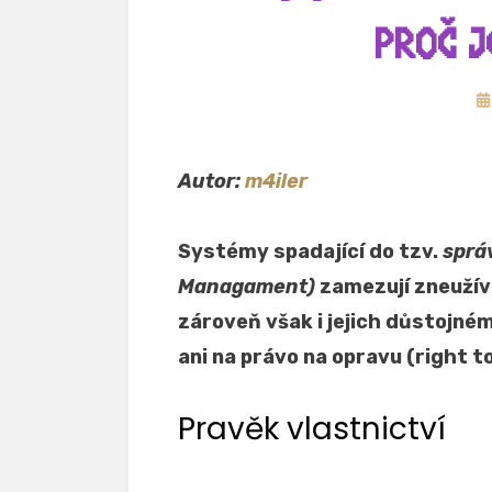
PROČ J
Zv
d
Autor:
m4iler
Systémy spadající do tzv.
správ
Managament)
zamezují zneužívá
zároveň však i jejich důstojné
ani na právo na opravu (right to
Pravěk vlastnictví