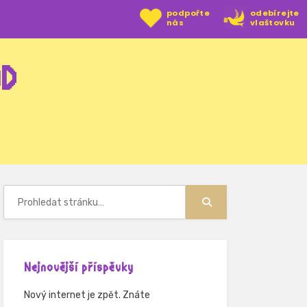
podpořte
odebírejte
nás
vlaštovku
OD
Hledat:
Hledat
Nejnovější příspěvky
Nový internet je zpět. Znáte