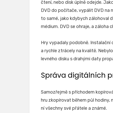
čtení, nebo disk úplně odejde. Jak
DVD do počítače, vypálit DVD na no
to samé, jako kdybych zálohoval da
médium. DVD se ohraje, a záloha ch
Hry vypadaly podobně. Instalační d
a rychle ztrácely na kvalitě. Nebyl
levného disku s drahými daty propál
Správa digitálních p
Samozřejmě s příchodem kopírován
hru zkopírovat během půl hodiny, m
ní všechny své přátele a známé.