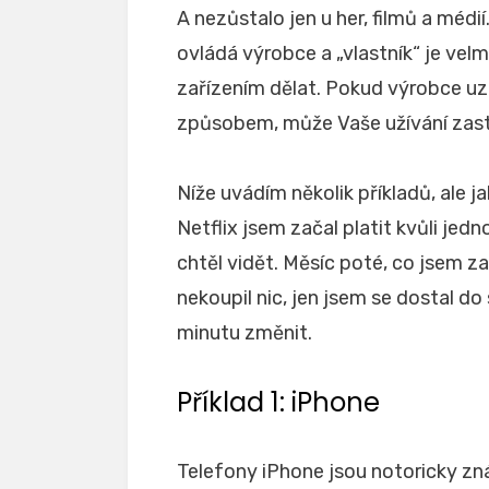
A nezůstalo jen u her, filmů a médií
ovládá výrobce a „vlastník“ je v
zařízením dělat. Pokud výrobce uz
způsobem, může Vaše užívání zast
Níže uvádím několik příkladů, ale j
Netflix jsem začal platit kvůli jedn
chtěl vidět. Měsíc poté, co jsem zač
nekoupil nic, jen jsem se dostal d
minutu změnit.
Příklad 1: iPhone
Telefony iPhone jsou notoricky z