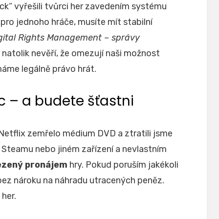
rack“ vyřešili tvůrci her zavedením systému
u pro jednoho hráče, musíte mít stabilní
gital Rights Management – správy
ž natolik nevěří, že omezují naši možnost
 máme legálně právo hrát.
c – a budete šťastni
etflix zemřelo médium DVD a ztratili jsme
a Steamu nebo jiném zařízení a nevlastním
zený pronájem
hry. Pokud poruším jakékoli
bez nároku na náhradu utracených peněz.
her.