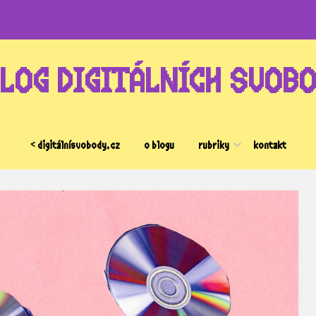
LOG DIGITÁLNÍCH SVOB
< digitálnísvobody.cz
o blogu
rubriky
kontakt