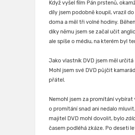
Když vyšel film Pán prstenů, okamž
díly jsem podobně koupil, vrazil do
doma a měl tři volné hodiny. Během 
díky němu jsem se začal učit angli
ale spíše o médiu, na kterém byl t
Jako vlastník DVD jsem měl určitá 
Mohl jsem své DVD půjčit kamarádo
přátel.
Nemohl jsem za promítání vybírat vs
o promítání snad ani nedalo mluvit
majitel DVD mohl dovolit, bylo
zál
časem podléhá zkáze. Po deseti let