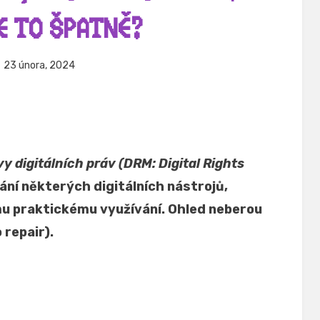
E TO ŠPATNĚ?
eřejněno
Autor
23 února, 2024
Hynek Trojánek
ne
y digitálních práv (DRM: Digital Rights
ní některých digitálních nástrojů,
mu praktickému využívání. Ohled neberou
 repair).