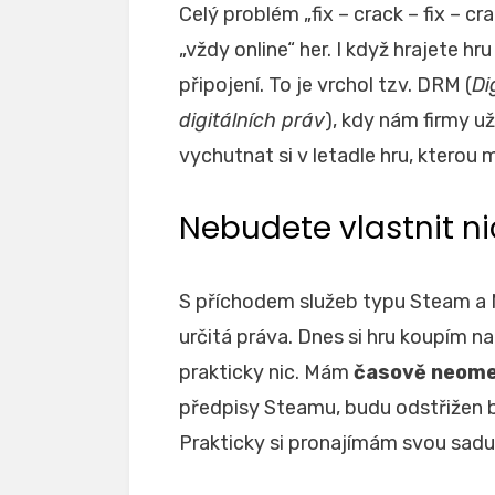
Celý problém „fix – crack – fix – c
„vždy online“ her. I když hrajete hr
připojení. To je vrchol tzv. DRM (
Di
digitálních práv
), kdy nám firmy u
vychutnat si v letadle hru, kterou
Nebudete vlastnit ni
S příchodem služeb typu Steam a N
určitá práva. Dnes si hru koupím n
prakticky nic. Mám
časově neome
předpisy Steamu, budu odstřižen 
Prakticky si pronajímám svou sadu 