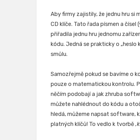
Aby firmy zajistily, že jednu hru s
CD klíče. Tato řada písmen a čísel 
přiřadila jednu hru jednomu zařízen
kódu. Jedná se prakticky o „heslo k
smůlu.
Samozřejmě pokud se bavíme o kontr
pouze o matematickou kontrolu. Po
něčím podobají a jak zhruba softw
můžete nahlédnout do kódu a otoči
hledá, můžeme napsat software, 
platných klíčů! To vedlo k tvorbě
‚