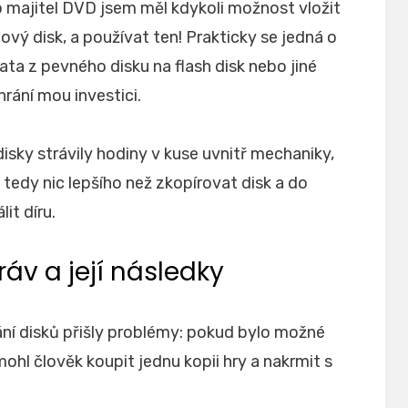
o majitel DVD jsem měl kdykoli možnost vložit
vý disk, a používat ten! Prakticky se jedná o
ta z pevného disku na flash disk nebo jiné
rání mou investici.
isky strávily hodiny v kuse uvnitř mechaniky,
o tedy nic lepšího než zkopírovat disk a do
it díru.
ráv a její následky
í disků přišly problémy: pokud bylo možné
ohl člověk koupit jednu kopii hry a nakrmit s