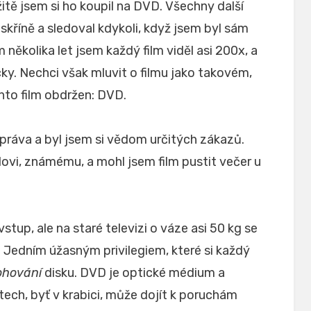
itě jsem si ho koupil na DVD. Všechny další
 skříně a sledoval kdykoli, když jsem byl sám
několika let jsem každý film viděl asi 200x, a
cky. Nechci však mluvit o filmu jako takovém,
ento film obdržen: DVD.
práva a byl jsem si vědom určitých zákazů.
vi, známému, a mohl jsem film pustit večer u
tup, ale na staré televizi o váze asi 50 kg se
. Jedním úžasným privilegiem, které si každý
ohování
disku. DVD je optické médium a
ech, byť v krabici, může dojít k poruchám