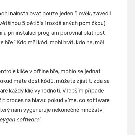
i mohl nainstalovat pouze jeden člověk, zavedli
(většinou 5 pětičíslí rozdělených pomlčkou)
í a při instalaci program porovnal platnost
e hře.“ Kdo měl kód, mohl hrát, kdo ne, měl
ole klíče v offline hře, mohlo se jednat
kud máte dost kódů, můžete zjistit, zda se
are každý klíč vyhodnotí. V lepším případě
t proces na hlavu: pokud víme, co software
který nám vygeneruje nekonečné množství
keygen software‘
.