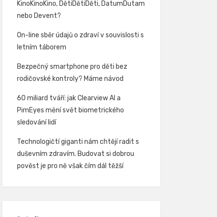
KinoKinoKino, DětiDětiDěti, DatumDutam
nebo Devent?
On-line sběr údajů o zdraví v souvislosti s
letním táborem
Bezpečný smartphone pro děti bez
rodičovské kontroly? Máme návod
60 miliard tváří: jak Clearview AI a
PimEyes mění svět biometrického
sledování lidí
Technologičtí giganti nám chtějí radit s
duševním zdravím. Budovat si dobrou
pověst je pro ně však čím dál těžší